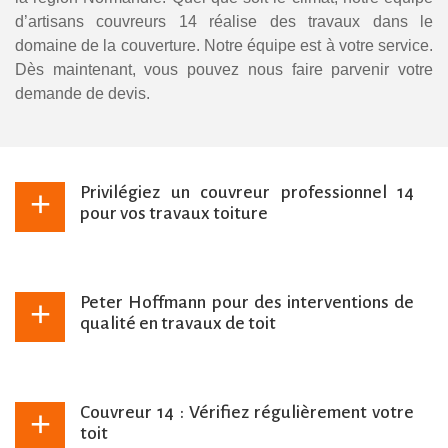
d’artisans couvreurs 14 réalise des travaux dans le
domaine de la couverture. Notre équipe est à votre service.
Dès maintenant, vous pouvez nous faire parvenir votre
demande de devis.
Privilégiez un couvreur professionnel 14
pour vos travaux toiture
Les travaux de toiture, qu’ils soient de petits ou de
grands envergures, demandent souvent l’intervention
Peter Hoffmann pour des interventions de
d’un spécialiste en couverture pour avoir de bons
qualité en travaux de toit
résultats. Puisque le toit est un élément essentiel et
protecteur du confort de la maison, il est essentiel que
Située dans le 14, l’entreprise de Peter Hoffmann
vous ayez les meilleures interventions. Pour cela,
propose des services fiables pour répondre à vos
Couvreur 14 : Vérifiez régulièrement votre
Peter Hoffmann pourra être votre interlocuteur pour les
besoins en travaux de toit sur Cormelles-Le-Royal
toit
différents travaux de toit dont vous avez besoin. Notre